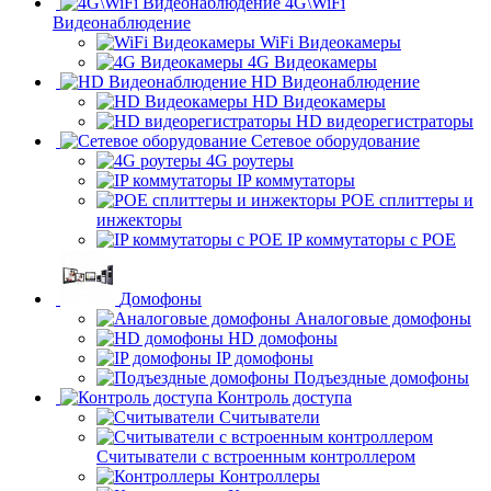
4G\WiFi
Видеонаблюдение
WiFi Видеокамеры
4G Видеокамеры
HD Видеонаблюдение
HD Видеокамеры
HD видеорегистраторы
Сетевое оборудование
4G роутеры
IP коммутаторы
POE сплиттеры и
инжекторы
IP коммутаторы с POE
Домофоны
Аналоговые домофоны
HD домофоны
IP домофоны
Подъездные домофоны
Контроль доступа
Считыватели
Считыватели с встроенным контроллером
Контроллеры