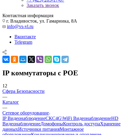
Заказать звонок
Контактная информация
г. Владивосток, ул. Гамарника, 8А
info@vs-vl.ru
Вконтакте
Telegram
IP коммутаторы с POE
12
Сфера Безопасности
—
Каталог
—
Сетевое оборудование
IP Видеонаблюдение
СКС
4G\WiFi Видеонаблюдение
HD
Видеонаблюдение
Домофоны
Контроль доступа
Хранение
данных
Источники питания
Монтажное
оборудование
Кондиционирование и отопление