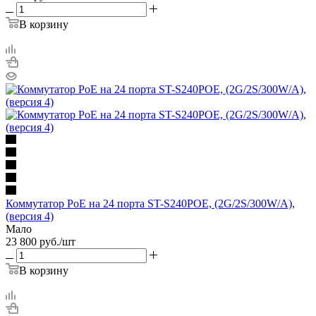
В корзину
Коммутатор PoE на 24 порта ST-S240POE, (2G/2S/300W/A),
(версия 4)
Мало
23 800
руб.
/шт
В корзину