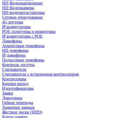
HD Видеонаблюдение
HD Видеокамеры
HD видеорегистраторы
Сетевое оборудование
4G роутеры
IP коммутаторы
POE сплиттеры и инжекторы
IP коммутаторы с POE
Домофоны
Аналоговые домофоны
HD домофоны
IP домофоны
Подъездные домофоны
Контроль доступа
Считыватели
Считыватели с встроенным контроллером
Контроллеры
Кнопки выход
Идентификаторы
Замки
Доводчики
Гибкие переходы
Хранение данных
Жесткие диски (HDD)
Карты памяти