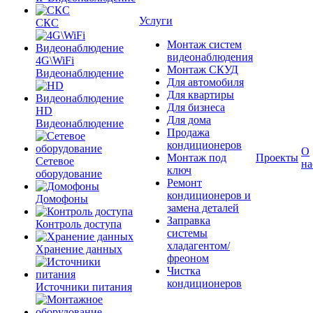
Услуги
СКС
Монтаж систем
видеонаблюдения
4G\WiFi
Монтаж СКУД
Видеонаблюдение
Для автомобиля
Для квартиры
Для бизнеса
HD
Для дома
Видеонаблюдение
Продажа
кондиционеров
О
Монтаж под
Проекты
Сетевое
на
ключ
оборудование
Ремонт
кондиционеров и
Домофоны
замена деталей
Заправка
Контроль доступа
системы
хладагентом/
Хранение данных
фреоном
Чистка
кондиционеров
Источники питания