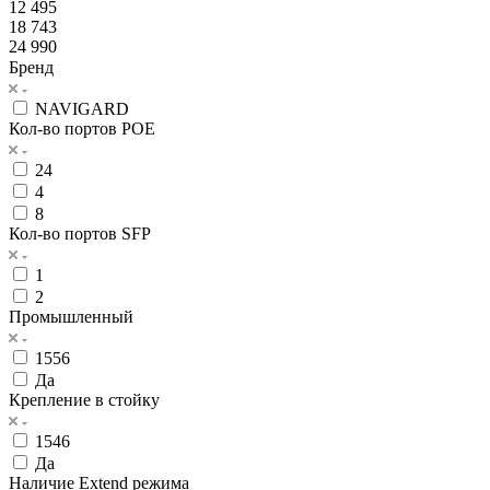
12 495
18 743
24 990
Бренд
NAVIGARD
Кол-во портов POE
24
4
8
Кол-во портов SFP
1
2
Промышленный
1556
Да
Крепление в стойку
1546
Да
Наличие Extend режима