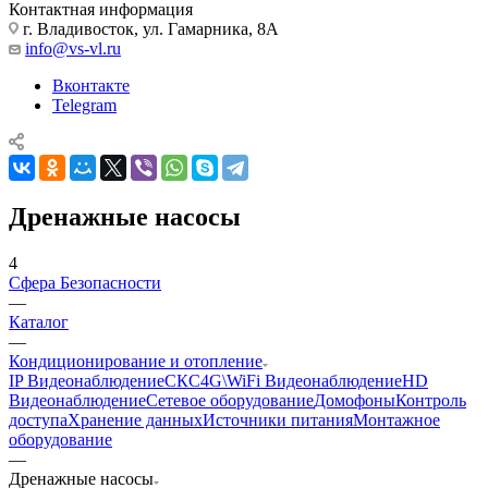
Контактная информация
г. Владивосток, ул. Гамарника, 8А
info@vs-vl.ru
Вконтакте
Telegram
Дренажные насосы
4
Сфера Безопасности
—
Каталог
—
Кондиционирование и отопление
IP Видеонаблюдение
СКС
4G\WiFi Видеонаблюдение
HD
Видеонаблюдение
Сетевое оборудование
Домофоны
Контроль
доступа
Хранение данных
Источники питания
Монтажное
оборудование
—
Дренажные насосы