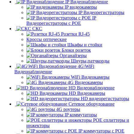
IP Видеонаблюдение
IP видеокамеры
IP Видеорегистраторы
IP
Видеорегистраторы с POE
СКС
Розетки RJ-45
Кроссы оптические
Шкафы и стойки
Блоки розеток
Органайзеры
Шнуры,патчкорды
4G\WiFi
Видеонаблюдение
WiFi Видеокамеры
4G Видеокамеры
HD Видеонаблюдение
HD Видеокамеры
HD видеорегистраторы
Сетевое оборудование
4G роутеры
IP коммутаторы
POE сплиттеры и
инжекторы
IP коммутаторы с POE