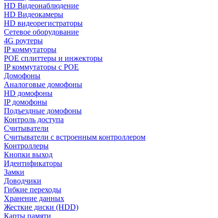
HD Видеонаблюдение
HD Видеокамеры
HD видеорегистраторы
Сетевое оборудование
4G роутеры
IP коммутаторы
POE сплиттеры и инжекторы
IP коммутаторы с POE
Домофоны
Аналоговые домофоны
HD домофоны
IP домофоны
Подъездные домофоны
Контроль доступа
Считыватели
Считыватели с встроенным контроллером
Контроллеры
Кнопки выход
Идентификаторы
Замки
Доводчики
Гибкие переходы
Хранение данных
Жесткие диски (HDD)
Карты памяти