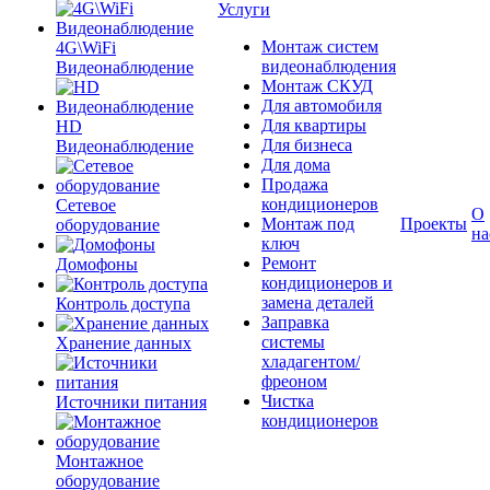
Услуги
Монтаж систем
4G\WiFi
видеонаблюдения
Видеонаблюдение
Монтаж СКУД
Для автомобиля
Для квартиры
HD
Для бизнеса
Видеонаблюдение
Для дома
Продажа
кондиционеров
Сетевое
О
Монтаж под
Проекты
оборудование
на
ключ
Ремонт
Домофоны
кондиционеров и
замена деталей
Контроль доступа
Заправка
системы
Хранение данных
хладагентом/
фреоном
Чистка
Источники питания
кондиционеров
Монтажное
оборудование