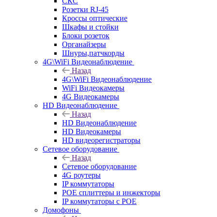
СКС
Розетки RJ-45
Кроссы оптические
Шкафы и стойки
Блоки розеток
Органайзеры
Шнуры,патчкорды
4G\WiFi Видеонаблюдение
Назад
4G\WiFi Видеонаблюдение
WiFi Видеокамеры
4G Видеокамеры
HD Видеонаблюдение
Назад
HD Видеонаблюдение
HD Видеокамеры
HD видеорегистраторы
Сетевое оборудование
Назад
Сетевое оборудование
4G роутеры
IP коммутаторы
POE сплиттеры и инжекторы
IP коммутаторы с POE
Домофоны