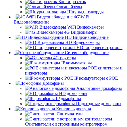
Блоки розеток
Органайзеры
Шнуры,патчкорды
4G\WiFi
Видеонаблюдение
WiFi Видеокамеры
4G Видеокамеры
HD Видеонаблюдение
HD Видеокамеры
HD видеорегистраторы
Сетевое оборудование
4G роутеры
IP коммутаторы
POE сплиттеры и
инжекторы
IP коммутаторы с POE
Домофоны
Аналоговые домофоны
HD домофоны
IP домофоны
Подъездные домофоны
Контроль доступа
Считыватели
Считыватели с встроенным контроллером