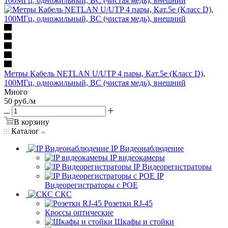
Метры Кабель NETLAN U/UTP 4 пары, Кат.5e (Класс D),
100МГц, одножильный, BC (чистая медь), внешний
Много
50
руб.
/м
В корзину
Каталог
IP Видеонаблюдение
IP видеокамеры
IP Видеорегистраторы
IP
Видеорегистраторы с POE
СКС
Розетки RJ-45
Кроссы оптические
Шкафы и стойки