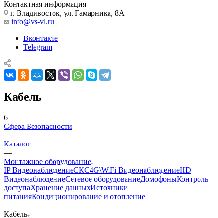
Контактная информация
г. Владивосток, ул. Гамарника, 8А
info@vs-vl.ru
Вконтакте
Telegram
Кабель
6
Сфера Безопасности
—
Каталог
—
Монтажное оборудование
IP Видеонаблюдение
СКС
4G\WiFi Видеонаблюдение
HD
Видеонаблюдение
Сетевое оборудование
Домофоны
Контроль
доступа
Хранение данных
Источники
питания
Кондиционирование и отопление
—
Кабель