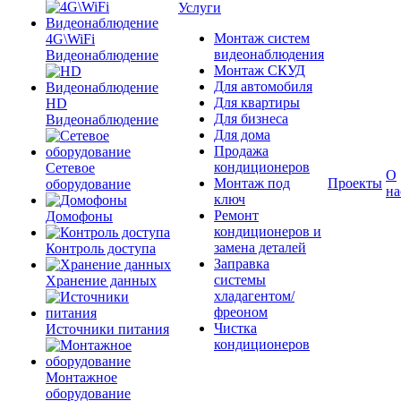
Услуги
Монтаж систем
4G\WiFi
видеонаблюдения
Видеонаблюдение
Монтаж СКУД
Для автомобиля
Для квартиры
HD
Для бизнеса
Видеонаблюдение
Для дома
Продажа
кондиционеров
Сетевое
О
Монтаж под
Проекты
оборудование
на
ключ
Ремонт
Домофоны
кондиционеров и
замена деталей
Контроль доступа
Заправка
системы
Хранение данных
хладагентом/
фреоном
Чистка
Источники питания
кондиционеров
Монтажное
оборудование