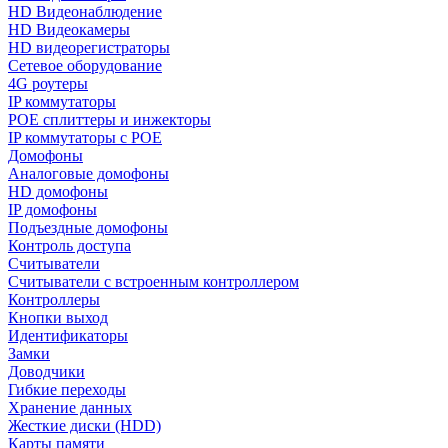
HD Видеонаблюдение
HD Видеокамеры
HD видеорегистраторы
Сетевое оборудование
4G роутеры
IP коммутаторы
POE сплиттеры и инжекторы
IP коммутаторы с POE
Домофоны
Аналоговые домофоны
HD домофоны
IP домофоны
Подъездные домофоны
Контроль доступа
Считыватели
Считыватели с встроенным контроллером
Контроллеры
Кнопки выход
Идентификаторы
Замки
Доводчики
Гибкие переходы
Хранение данных
Жесткие диски (HDD)
Карты памяти