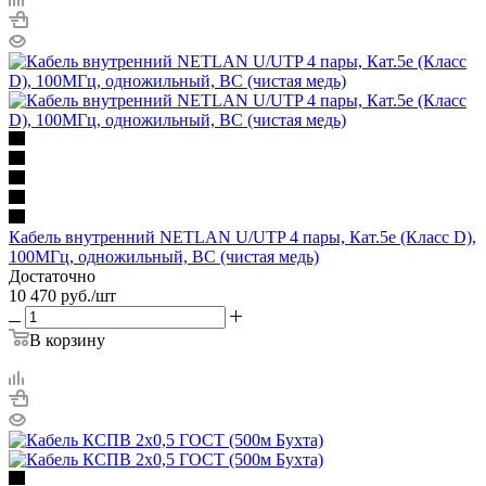
Кабель внутренний NETLAN U/UTP 4 пары, Кат.5e (Класс D),
100МГц, одножильный, BC (чистая медь)
Достаточно
10 470
руб.
/шт
В корзину